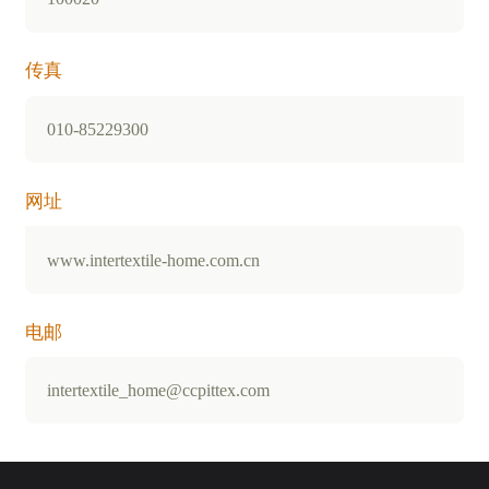
传真
010-85229300
网址
www.intertextile-home.com.cn
电邮
intertextile_home@ccpittex.com