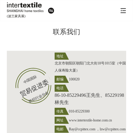
(波兰家具展)
联系我们
地址
北京市朝阳区朝阳门北大街18号1015室（中国
人保寿险大厦）
中国国际
邮编
100020
贸
易
促
进
委
员
电话
纺织行业分会
86-10-85229496王先生、
85229198
会
林先生
传真
010-85229300
网址
www.intertextile-home.com.cn
电邮
Ray@ccpittex.com ，lzw@ccpittex.com