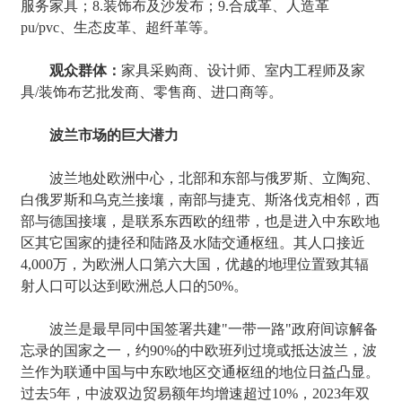
服务家具；8.装饰布及沙发布；9.合成革、人造革
pu/pvc、生态皮革、超纤革等。
观众群体：
家具采购商、设计师、室内工程师及家
具/装饰布艺批发商、零售商、进口商等。
波兰市场的巨大潜力
波兰地处欧洲中心，北部和东部与俄罗斯、立陶宛、
白俄罗斯和乌克兰接壤，南部与捷克、斯洛伐克相邻，西
部与德国接壤，是联系东西欧的纽带，也是进入中东欧地
区其它国家的捷径和陆路及水陆交通枢纽。其人口接近
4,000万，为欧洲人口第六大国，优越的地理位置致其辐
射人口可以达到欧洲总人口的50%。
波兰是最早同中国签署共建"一带一路"政府间谅解备
忘录的国家之一，约90%的中欧班列过境或抵达波兰，波
兰作为联通中国与中东欧地区交通枢纽的地位日益凸显。
过去5年，中波双边贸易额年均增速超过10%，2023年双