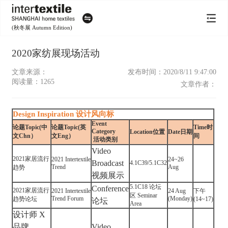
(秋冬展 Autumn Edition)
2020家纺展现场活动
文章来源：
发布时间：2020/8/11 9:47:00
阅读量：
1265
文章作者：
Design Inspiration 设计风向标
Event
论题Topic(中
论题Topic(英
Time时
Category
Location位置
Date日期
文Chn）
文Eng）
间
活动类别
Video
2021家居流行
2021 Intertextile
24~26
Broadcast
4.1C39/5.1C32
Trend
Aug
趋势
视频展示
5.1C18 论坛
Conference
2021家居流行
2021 Intertextile
24 Aug
下午
区 Seminar
Trend Forum
(Monday)
趋势论坛
(14~17)
论坛
Area
设计师 X
品牌
Video