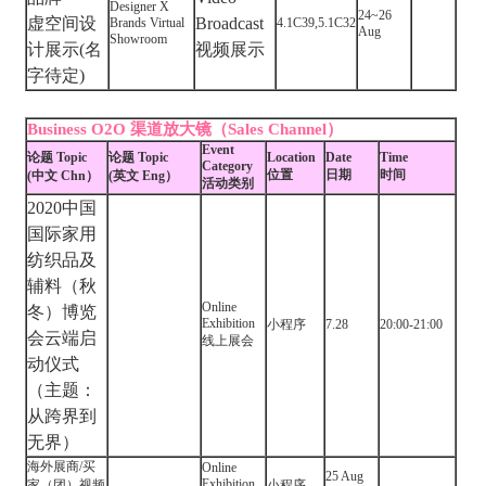
Designer X
24~26
虚空间设
Broadcast
Brands Virtual
4.1C39,5.1C32
Aug
Showroom
计展示(名
视频展示
字待定)
Business O2O 渠道放大镜（Sales Channel）
Event
论题 Topic
论题 Topic
Location
Date
Time
Category
位置
日期
时间
(中文 Chn）
(英文 Eng）
活动类别
2020中国
国际家用
纺织品及
辅料（秋
Online
冬）博览
Exhibition
小程序
7.28
20:00-21:00
会云端启
线上展会
动仪式
（主题：
从跨界到
无界）
海外展商/买
Online
25 Aug
Exhibition
家（团）视频
小程序