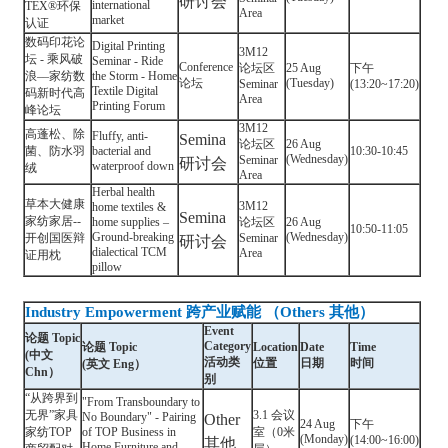
研讨会
international
TEX®环保
Area
market
认证
数码印花论
Digital Printing
3M12
坛 - 乘风破
Seminar - Ride
Conference
论坛区
25 Aug
下午
浪––家纺数
the Storm - Home
论坛
(Tuesday)
Seminar
(13:20~17:20)
Textile Digital
码新时代高
Area
Printing Forum
峰论坛
3M12
高蓬松、除
Fluffy, anti-
Semina
论坛区
26 Aug
菌、防水羽
bacterial and
10:30-10:45
(Wednesday)
Seminar
研讨会
waterproof down
绒
Area
Herbal health
草本大健康
3M12
home textiles &
Semina
家纺家居--
home supplies –
论坛区
26 Aug
10:50-11:05
Ground-breaking
(Wednesday)
开创国医辩
Seminar
研讨会
dialectical TCM
Area
证用枕
pillow
Industry Empowerment 跨产业赋能 （Others 其他）
Event
论题 Topic
Category
论题 Topic
Location
Date
Time
(中文
活动类
位置
日期
时间
(英文 Eng）
Chn）
别
“从跨界到
"From Transboundary to
无界”家具
3.1 会议
No Boundary" - Pairing
Other
24 Aug
下午
家纺TOP
of TOP Business in
室（0米
(Monday)
(14:00~16:00)
其他
Home Furniture and