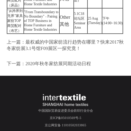
商贸配对
层）
Home Textile Industries
（床品）
“从跨界到
"From Transboundary to
5.1C18
无界”家具
No Boundary" - Pairing
Other
论坛区
25 Aug
下午
家纺TOP
of TOP Business in
(Tuesday)
Seminar
(14:00~16:30)
其他
Home Furniture and
商贸配对
Area
Home Textile Industries
（布艺）
上一篇：
最权威的中国家纺流行趋势在哪里？快来2017秋
冬家纺展3.1号馆F09展区一探究竟！
下一篇：
2020年秋冬家纺展同期活动日程
中国国际贸易促进委员会纺织行业分会
京ICP备05010569号-5
京公网安备 11010502033865