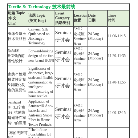
Textile & Technology 技术最前线
论题 Topic
Event
论题 Topic
Location
Date
Time
Category
(中文
位置
日期
时间
(英文 Eng）
活动类别
Chn）
3M12
Canyuan Silk
Seminar
蚕缘金镶玉
Quilt based on
论坛区
24 Aug
11:00-11:15
Jinxiangyu
(Monday)
技术蚕丝被
Seminar
研讨会
Technology
Area
3M12
新品牌
Forward-looking
Seminar
论坛区
24 Aug
HONI的前
design of the fire-
11:20-11:35
(Monday)
Seminar
研讨会
new brand HONI
瞻性设计
Area
Significance of
distinctive, large-
家纺个性规
3M12
scale and flexible
Seminar
模柔性定制
论坛区
24 Aug
customization &
11:40-11:55
(Monday)
&智能化制
Seminar
研讨会
intelligent
Area
造的重要性
manufacturing of
home textiles
Application of
Sanitized
3M12
Sanitized® Anti-
®️（山宁泰
Seminar
bacterial and
论坛区
24 Aug
®）抗菌防
12:00-12:15
Anti-mite Staple
(Monday)
Seminar
研讨会
螨短纤在家
Fiber in Home
Area
纺中的应用
Textile Products
"The Infinite
"布的无限可
Possibilities Of