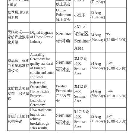
(Tuesday)
线上展会
+逛展
Online
秋季展现场直
25 Aug
Exhibition
小程序
(Tuesday)
播逛展
线上展会
3M12
天猫论坛——
Digital Upgrade
Seminar
论坛区
24 Aug
下午
家纺产业数字
of Home Textile
(Monday)
(14:00~16:00)
研讨会
Seminar
Industry
化升级
Area
Awarding
3M12 论
Ceremony for
成品帘、棉柔
Seminar
quality standard
24 Aug
下午
坛区
巾质量标准授
of finished
(Monday)
(16:00~16:10)
Seminar
研讨会
牌仪式
curtain and cotton
Area
soft towel
Release of
Product
3M12 论
Outstanding
家纺优选项目
Presentation
Home Textile
24 Aug
下午
坛区
发布 – 启动仪
产品发布
Projects -
(Monday)
(16:10~16:30)
Seminar
式
Launching
会
Area
Ceremony
How traditional
5.1C18 论
brands can
Seminar
传统门店如何
25 Aug
上午
坛区
achieve
(Tuesday)
营销突破
(10:00~10:50)
Seminar
研讨会
breakthrough
Area
sales results