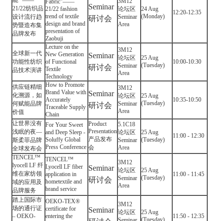
能" ——
3M12
Fabric"——
Seminar
21/22纺织品
21/22 fashion
论坛区
24 Aug
12:20-12:35
trend of textile
(Monday)
设计流行趋
Seminar
研讨会
design and brand
Area
势暨造布集
presentation of
品牌发布
Zaobuji
Lecture on the
3M12
全球新一代
New Generation
Seminar
论坛区
25 Aug
功能性纺织
of Functional
10:00-10:30
(Tuesday)
Seminar
研讨会
Textile
品技术演讲
Area
Technology
How to Promote
供应链精细
3M12
Brand Value with
Seminar
化溯源，如
论坛区
25 Aug
Accurately
10:35-10:50
(Tuesday)
何赋能品牌
Seminar
研讨会
Traceable Supply
Area
价值
Chain
让世界没有
Product
5.1C18
For Your Sweet
Presentation
浅眠的夜—
and Deep Sleep -
论坛区
25 Aug
11:00 - 12:30
产品发布
Soluffy Global
(Tuesday)
斯柔菲品牌
Seminar
Press Conference
会
Area
全球发布会
TENCEL™
TENCEL™
3M12
lyocell LF 纤
Lyocell LF fiber
Seminar
论坛区
25 Aug
维在家纺领
application in
11:00 - 11:45
(Tuesday)
Seminar
研讨会
hometextile and
域的应用及
Area
brand service
品牌服务
踏上国际市
OEKO-TEX®
3M12
场的通行证
certificate for
Seminar
论坛区
25 Aug
– OEKO-
entering the
11:50 - 12:35
(Tuesday)
Seminar